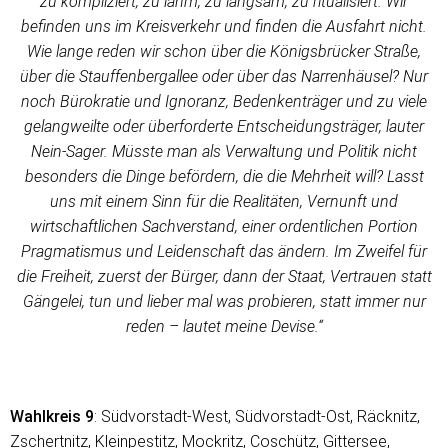
zu kompliziert, zu lahm, zu langsam, zu ritualisiert. Wir
befinden uns im Kreisverkehr und finden die Ausfahrt nicht.
Wie lange reden wir schon über die Königsbrücker Straße,
über die Stauffenbergallee oder über das Narrenhäusel? Nur
noch Bürokratie und Ignoranz, Bedenkenträger und zu viele
gelangweilte oder überforderte Entscheidungsträger, lauter
Nein-Sager. Müsste man als Verwaltung und Politik nicht
besonders die Dinge befördern, die die Mehrheit will? Lasst
uns mit einem Sinn für die Realitäten, Vernunft und
wirtschaftlichen Sachverstand, einer ordentlichen Portion
Pragmatismus und Leidenschaft das ändern. Im Zweifel für
die Freiheit, zuerst der Bürger, dann der Staat, Vertrauen statt
Gängelei, tun und lieber mal was probieren, statt immer nur
reden – lautet meine Devise.“
Wahlkreis 9
: Südvorstadt-West, Südvorstadt-Ost, Räcknitz,
Zschertnitz, Kleinpestitz, Mockritz, Coschütz, Gittersee,