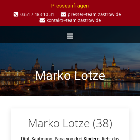
Zum
Presseanfragen
Inhalt
0351 / 488 10 31
presse@team-zastrow.de
springen
kontakt@team-zastrow.de
Marko Lotze
Marko Lotze (38)
Dipl.-Kaufmann, Papa von drei Kindern, liebt das