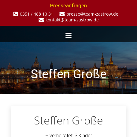
Zum
Presseanfragen
Inhalt
0351 / 488 10 31
presse@team-zastrow.de
springen
kontakt@team-zastrow.de
Steffen Große
Steffen Große
– verheiratet, 3 Kinder