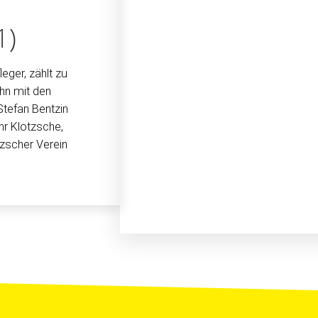
1)
eger, zählt zu
hn mit den
Stefan Bentzin
hr Klotzsche,
tzscher Verein