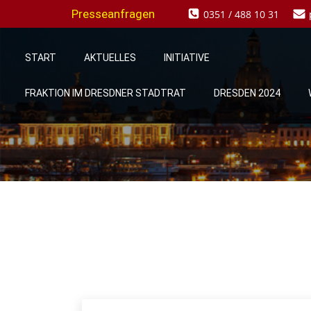
Zum
Presseanfragen
0351 / 488 10 31
Inhalt
springen
START
AKTUELLES
INITIATIVE
FRAKTION IM DRESDNER STADTRAT
DRESDEN 2024