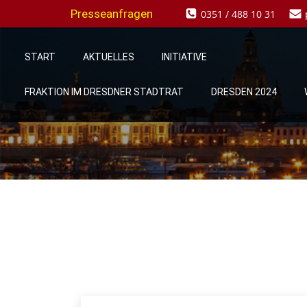
Zum
Presseanfragen
0351 / 488 10 31
Inhalt
springen
START
AKTUELLES
INITIATIVE
FRAKTION IM DRESDNER STADTRAT
DRESDEN 2024