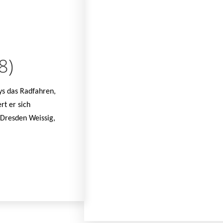
8)
ys das Radfahren,
rt er sich
 Dresden Weissig,