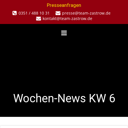
Zum
Presseanfragen
Inhalt
0351 / 488 10 31
presse@team-zastrow.de
springen
kontakt@team-zastrow.de
Wochen-News KW 6