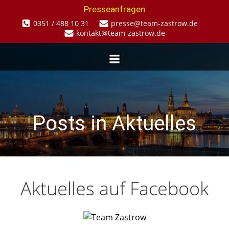
Zum
Presseanfragen
Inhalt
0351 / 488 10 31
presse@team-zastrow.de
springen
kontakt@team-zastrow.de
Posts in Aktuelles
Aktuelles auf Facebook