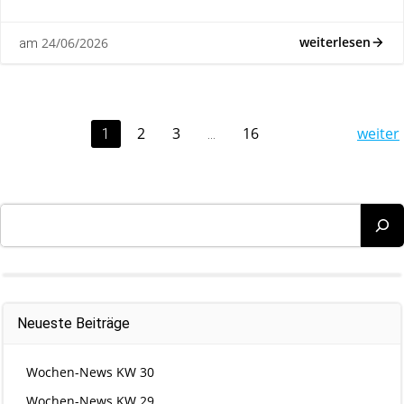
weiterlesen
24/06/2026
am
Posts
Po
Page
Page
Page
2
3
16
weiter
Page
1
…
navigation
na
Suchen
Neueste Beiträge
Wochen-News KW 30
Wochen-News KW 29