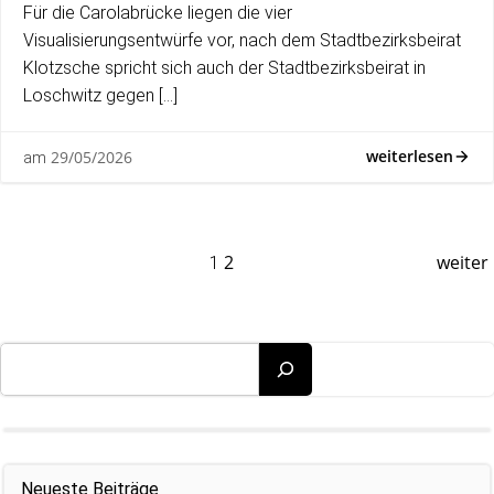
Für die Carolabrücke liegen die vier
Visualisierungsentwürfe vor, nach dem Stadtbezirksbeirat
Klotzsche spricht sich auch der Stadtbezirksbeirat in
Loschwitz gegen […]
weiterlesen
29/05/2026
am
Posts
Po
Page
2
weiter
Page
1
navigation
na
Suchen
Neueste Beiträge