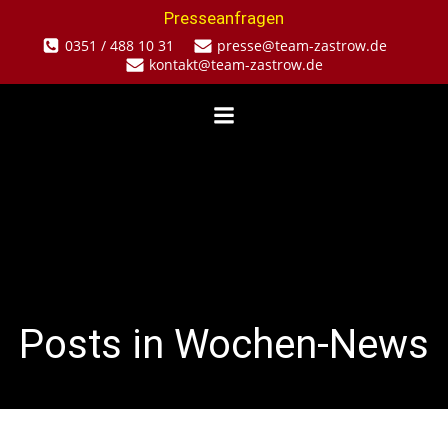
Zum
Presseanfragen
Inhalt
0351 / 488 10 31
presse@team-zastrow.de
springen
kontakt@team-zastrow.de
Posts in Wochen-News