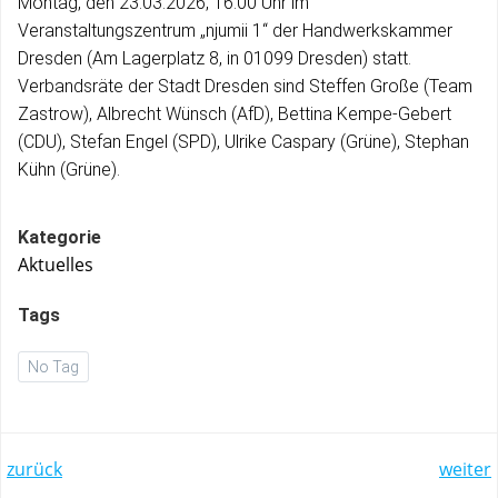
Montag, den 23.03.2026, 16:00 Uhr im
Veranstaltungszentrum „njumii 1“ der Handwerkskammer
Dresden (Am Lagerplatz 8, in 01099 Dresden) statt.
Verbandsräte der Stadt Dresden sind Steffen Große (Team
Zastrow), Albrecht Wünsch (AfD), Bettina Kempe-Gebert
(CDU), Stefan Engel (SPD), Ulrike Caspary (Grüne), Stephan
Kühn (Grüne).
Kategorie
Aktuelles
Tags
No Tag
Post
Post
zurück
weiter