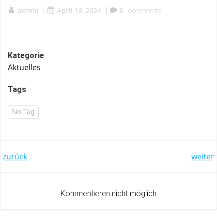
admin
|
April 16, 2024
|
0
comments
Kategorie
Aktuelles
Tags
No Tag
Post
Post
zurück
weiter
navigation
navigation
Kommentieren nicht möglich