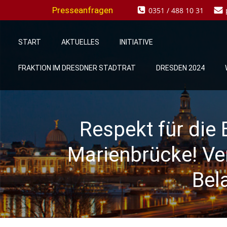
Zum
Presseanfragen
0351 / 488 10 31
Inhalt
springen
START
AKTUELLES
INITIATIVE
FRAKTION IM DRESDNER STADTRAT
DRESDEN 2024
Respekt für die
Marienbrücke! Ver
Bel