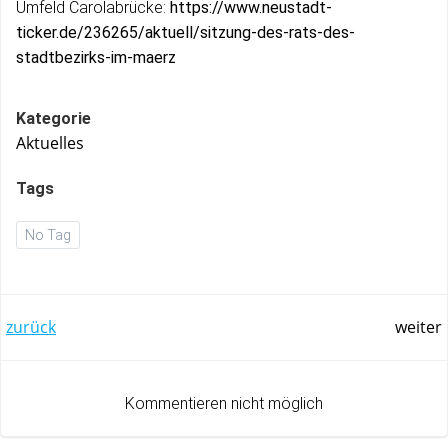
Umfeld Carolabrücke:
https://www.neustadt-
ticker.de/236265/aktuell/sitzung-des-rats-des-
stadtbezirks-im-maerz
Kategorie
Aktuelles
Tags
No Tag
Post
Post
zurück
weiter
navigation
navigation
Kommentieren nicht möglich