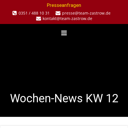
Zum
Presseanfragen
Inhalt
0351 / 488 10 31
presse@team-zastrow.de
springen
kontakt@team-zastrow.de
Wochen-News KW 12