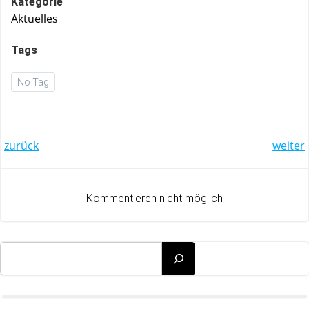
Kategorie
Aktuelles
Tags
No Tag
Post
Post
zurück
weiter
navigation
navigation
Kommentieren nicht möglich
Suchen