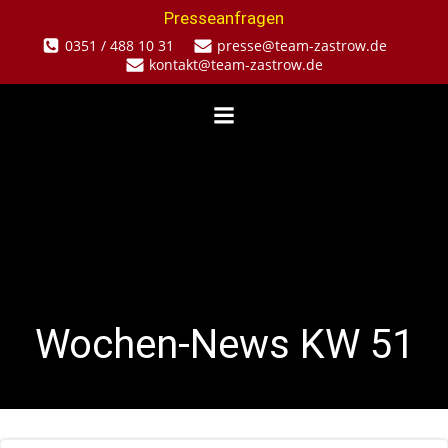
Zum
Presseanfragen
Inhalt
0351 / 488 10 31
presse@team-zastrow.de
springen
kontakt@team-zastrow.de
Wochen-News KW 51