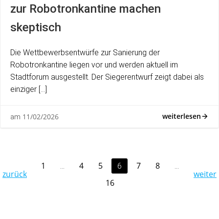
zur Robotronkantine machen
skeptisch
Die Wettbewerbsentwürfe zur Sanierung der
Robotronkantine liegen vor und werden aktuell im
Stadtforum ausgestellt. Der Siegerentwurf zeigt dabei als
einziger […]
weiterlesen
11/02/2026
am
Posts
Page
Page
Page
Page
Page
1
4
5
7
8
Page
…
6
…
Posts
Po
zurück
weiter
Page
16
navigation
navigation
na