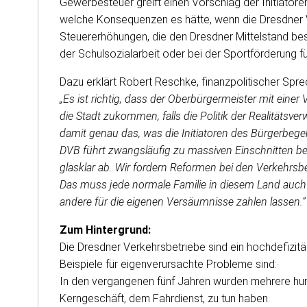
Gewerbesteuer greift einen Vorschlag der Initiator
welche Konsequenzen es hätte, wenn die Dresdner V
Steuererhöhungen, die den Dresdner Mittelstand bes
der Schulsozialarbeit oder bei der Sportförderung 
Dazu erklärt Robert Reschke, finanzpolitischer Spr
„Es ist richtig, dass der Oberbürgermeister mit eine
die Stadt zukommen, falls die Politik der Realitätsve
damit genau das, was die Initiatoren des Bürgerbegeh
DVB führt zwangsläufig zu massiven Einschnitten bei
glasklar ab. Wir fordern Reformen bei den Verkehrs
Das muss jede normale Familie in diesem Land auch
andere für die eigenen Versäumnisse zahlen lassen.“
Zum Hintergrund:
Die Dresdner Verkehrsbetriebe sind ein hochdefizi
Beispiele für eigenverursachte Probleme sind:·
In den vergangenen fünf Jahren wurden mehrere hund
Kerngeschäft, dem Fahrdienst, zu tun haben.