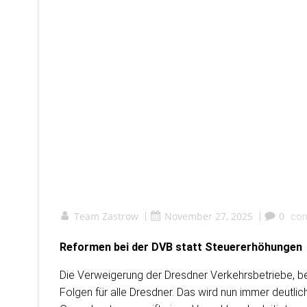
Team Zastrow
|
November 27, 2025
|
0
co
Reformen bei der DVB statt Steuererhöhungen
Die Verweigerung der Dresdner Verkehrsbetriebe, bet
Folgen für alle Dresdner. Das wird nun immer deutli