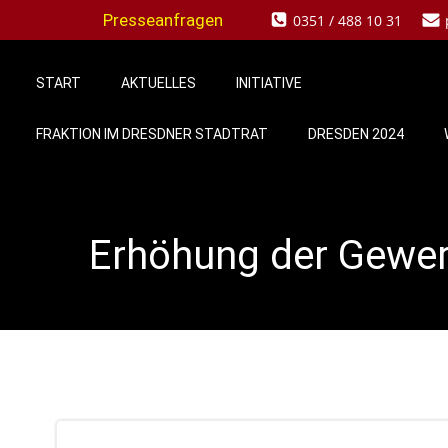
Zum
Presseanfragen
0351 / 488 10 31
Inhalt
springen
START
AKTUELLES
INITIATIVE
FRAKTION IM DRESDNER STADTRAT
DRESDEN 2024
Erhöhung der Gewerb