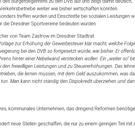
en des Bürgerbegehrens zu den DVB auf und zeigt damit deutlich,
erkehrsbetriebe weiter wie bisher wirtschaften könnten.
onders treffen würden und Einschnitte bei sozialen Leistungen w
für die Dresdner Sportvereine bedeuten würden.
echer von Team Zastrow im Dresdner Stadtrat:
r Vorlage zur Erhöhung der Gewerbesteuer klar macht, welche Folg
rweigerung bei den DVB so fortgesetzt würde, wie bisher. Er offenb
rens hinter einer Nebelwand verstecken wollen. Ein „weiter so“ be
 den freiwilligen Leistungen und zu Steuererhöhungen. Das lehne
betrieben, die lernen müssen, mit dem Geld auszukommen, was da 
 tun. Man kann nicht ständig den Dispokredit überziehen und da
täres, kommunales Unternehmen, das dringend Reformen benötige
ert neue Stellen geschaffen, die nur zu einem geringen Teil mit