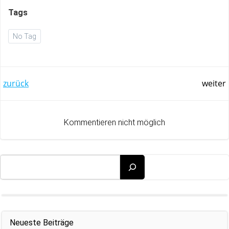
Tags
No Tag
Post
Post
zurück
weiter
navigation
navigation
Kommentieren nicht möglich
Suchen
Neueste Beiträge