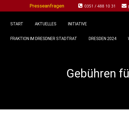
Zum
Presseanfragen
0351 / 488 10 31
Inhalt
springen
START
AKTUELLES
INITIATIVE
FRAKTION IM DRESDNER STADTRAT
DRESDEN 2024
Gebühren fü