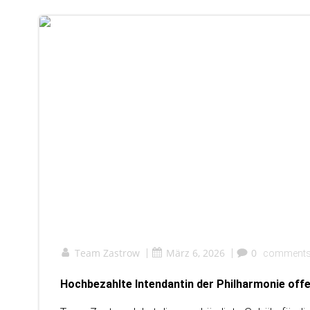
Team Zastrow
|
März 6, 2026
|
0
comment
Hochbezahlte Intendantin der Philharmonie offe