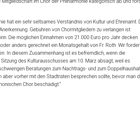
 Mitgliedschaft im Chor der Philharmonie kategorisch ab und for
ie hat ein sehr seltsames Verständnis von Kultur und Ehrenamt. 
 Anerkennung. Gebühren von Chormitgliedern zu verlangen ist
Sinn. Die möglichen Einnahmen von 21.000 Euro pro Jahr decken
der anders gerechnet ein Monatsgehalt von Fr. Roth. Wir forder
igen. In diesem Zusammenhang ist es befremdlich, wenn die
re Sitzung des Kulturausschusses am 10. März absagt, weil es
n schwierigen Beratungen zum Nachtrags- und zum Doppelhaushal
n aber vorher mit den Stadträten besprechen sollte, bevor man 
armonischen Chor beschädigt.“