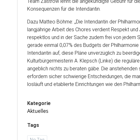
Team Zastrow lehnt die angekündigte Gebühr für die
Konsequenzen für die Intendantin.
Dazu Matteo Böhme: „Die Intendantin der Philharmon
langjährige Arbeit des Chores verdient Respekt und
respektlos und in der Sache zudem frei von jedem 
gerade einmal 0,07% des Budgets der Philharmonie o
Intendantin auf, diese Pläne unverzüglich zu beerd
Kulturbürgermeisterin A. Klepsch (Linke) die regulä
angeblich nichts zu beraten gäbe. Die anstehende
erfordern sicher schwierige Entscheidungen, die ma
losläuft und etablierte Einrichtungen wie den Philh
Kategorie
Aktuelles
Tags
No Tag