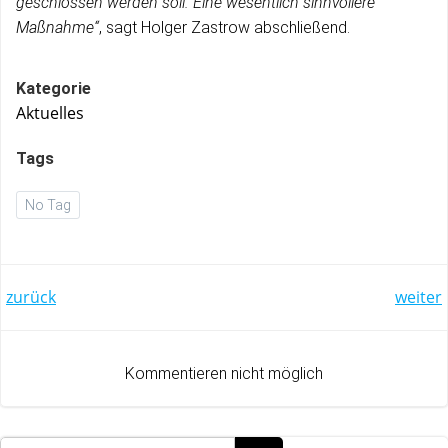
geschlossen werden soll. Eine wesentlich sinnvollere
Maßnahme“
, sagt Holger Zastrow abschließend.
Kategorie
Aktuelles
Tags
No Tag
Post
Post
zurück
weiter
navigation
navigation
Kommentieren nicht möglich