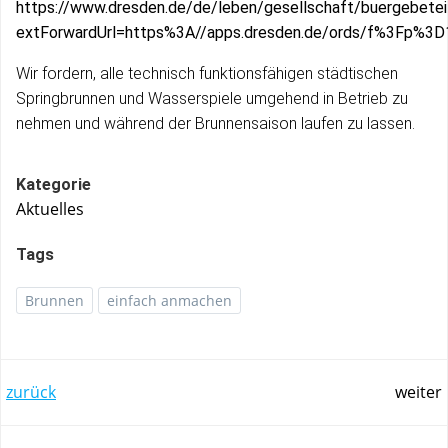
https://www.dresden.de/de/leben/gesellschaft/buergebeteil
extForwardUrl=https%3A//apps.dresden.de/ords/f%3
Wir fordern, alle technisch funktionsfähigen städtischen
Springbrunnen und Wasserspiele umgehend in Betrieb zu
nehmen und während der Brunnensaison laufen zu lassen.
Kategorie
Aktuelles
Tags
Brunnen
einfach anmachen
Post
Post
zurück
weiter