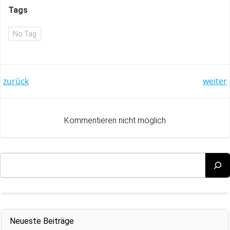
Tags
No Tag
Post
Post
zurück
weiter
navigation
navigation
Kommentieren nicht möglich
Suchen
Neueste Beiträge