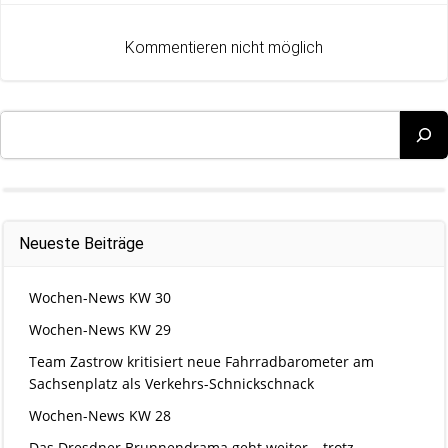
navigation
navigation
Kommentieren nicht möglich
Suchen
Neueste Beiträge
Wochen-News KW 30
Wochen-News KW 29
Team Zastrow kritisiert neue Fahrradbarometer am
Sachsenplatz als Verkehrs-Schnickschnack
Wochen-News KW 28
Das Dresdner Brunnendrama geht weiter – trotz