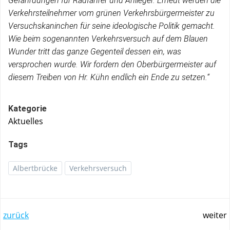
Gefährdungen für Radfahrer und Anlieger. Erneut werden die
Verkehrsteilnehmer vom grünen Verkehrsbürgermeister zu
Versuchskaninchen für seine ideologische Politik gemacht.
Wie beim sogenannten Verkehrsversuch auf dem Blauen
Wunder tritt das ganze Gegenteil dessen ein, was
versprochen wurde. Wir fordern den Oberbürgermeister auf
diesem Treiben von Hr. Kühn endlich ein Ende zu setzen.“
Kategorie
Aktuelles
Tags
Albertbrücke
Verkehrsversuch
Post
Post
zurück
weiter