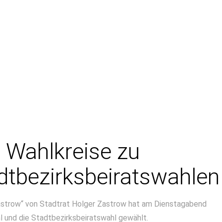
e Wahlkreise zu
adtbezirksbeiratswahlen
astrow“ von Stadtrat Holger Zastrow hat am Dienstagabend
l und die Stadtbezirksbeiratswahl gewählt.