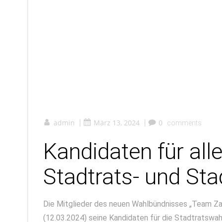
admin
|
März 13, 2024
|
0
comments
Kandidaten für all
Stadtrats- und St
Die Mitglieder des neuen Wahlbündnisses „Team Z
(12.03.2024) seine Kandidaten für die Stadtratswah