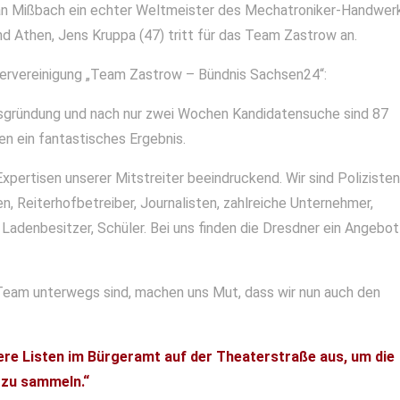
fan Mißbach ein echter Weltmeister des Mechatroniker-Handwer
 Athen, Jens Kruppa (47) tritt für das Team Zastrow an.
lervereinigung „Team Zastrow – Bündnis Sachsen24“:
insgründung und nach nur zwei Wochen Kandidatensuche sind 87
 ein fantastisches Ergebnis.
 Expertisen unserer Mitstreiter beeindruckend. Wir sind Polizisten
 Reiterhofbetreiber, Journalisten, zahlreiche Unternehmer,
 Ladenbesitzer, Schüler. Bei uns finden die Dresdner ein Angebot
Team unterwegs sind, machen uns Mut, dass wir nun auch den
ere Listen im Bürgeramt auf der Theaterstraße aus, um die
 zu sammeln.“