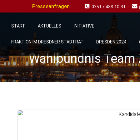
Zum
Presseanfragen
0351 / 488 10 31
Inhalt
springen
START
AKTUELLES
INITIATIVE
FRAKTION IM DRESDNER STADTRAT
DRESDEN 2024
Wahlbündnis Team Za