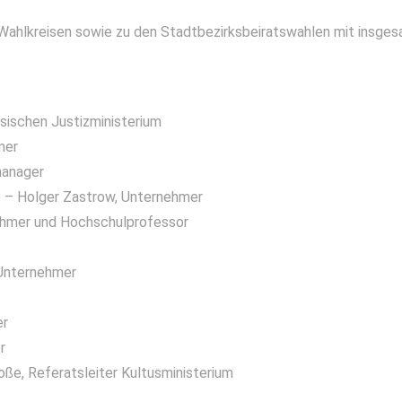
r Wahlkreisen sowie zu den Stadtbezirksbeiratswahlen mit insge
sischen Justizministerium
hmer
tmanager
 – Holger Zastrow, Unternehmer
rnehmer und Hochschulprofessor
n
 Unternehmer
rer
er
ße, Referatsleiter Kultusministerium