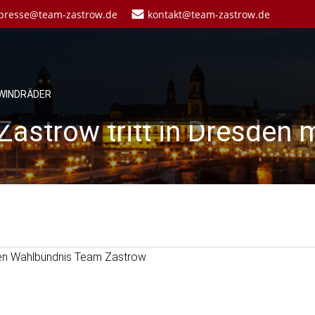
presse@team-zastrow.de
kontakt@team-zastrow.de
WINDRÄDER
strow tritt in Dresden 