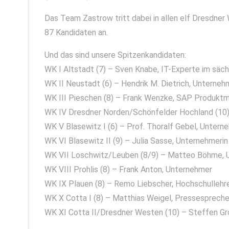
Das Team Zastrow tritt dabei in allen elf Dresdne
87 Kandidaten an.
Und das sind unsere Spitzenkandidaten:
WK I Altstadt (7) – Sven Knabe, IT-Experte im säch
WK II Neustadt (6) – Hendrik M. Dietrich, Unterne
WK III Pieschen (8) – Frank Wenzke, SAP Produk
WK IV Dresdner Norden/Schönfelder Hochland (10)
WK V Blasewitz I (6) – Prof. Thoralf Gebel, Unte
WK VI Blasewitz II (9) – Julia Sasse, Unternehmeri
WK VII Loschwitz/Leuben (8/9) – Matteo Böhme,
WK VIII Prohlis (8) – Frank Anton, Unternehmer
WK IX Plauen (8) – Remo Liebscher, Hochschulleh
WK X Cotta I (8) – Matthias Weigel, Pressesprech
WK XI Cotta II/Dresdner Westen (10) – Steffen Gro