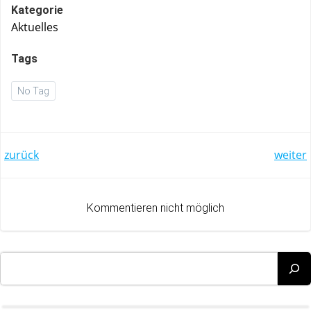
Kategorie
Aktuelles
Tags
No Tag
Post
Post
zurück
weiter
navigation
navigation
Kommentieren nicht möglich
Suchen