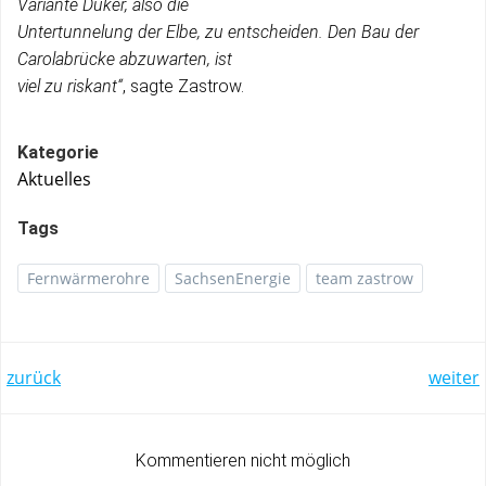
Variante Düker, also die
Untertunnelung der Elbe, zu entscheiden. Den Bau der
Carolabrücke abzuwarten, ist
viel zu riskant“
, sagte Zastrow.
Kategorie
Aktuelles
Tags
Fernwärmerohre
SachsenEnergie
team zastrow
Post
Post
zurück
weiter
navigation
navigation
Kommentieren nicht möglich