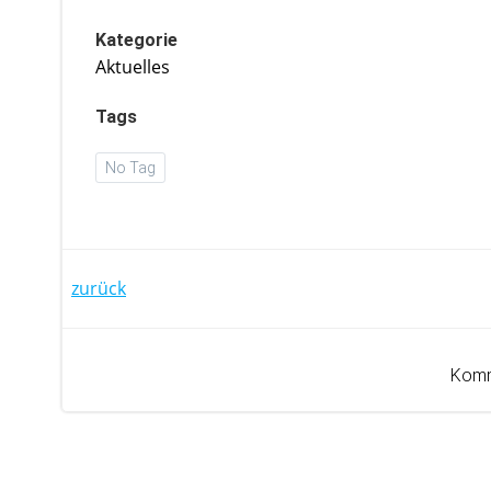
Kategorie
Aktuelles
Tags
No Tag
Post
zurück
navigation
Komm