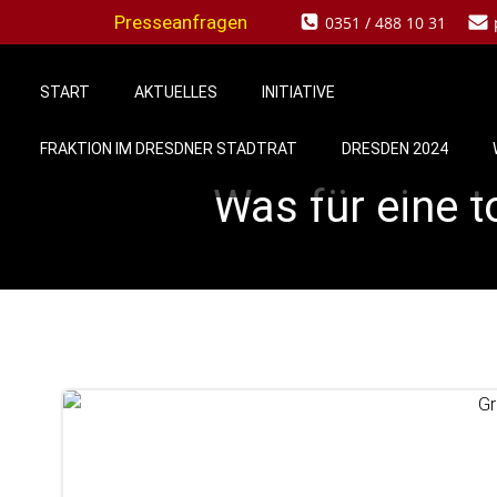
Zum
Presseanfragen
0351 / 488 10 31
Inhalt
springen
START
AKTUELLES
INITIATIVE
FRAKTION IM DRESDNER STADTRAT
DRESDEN 2024
Was für eine t