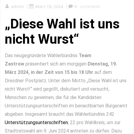
admin
|
März 18, 2024
|
0
comments
„Diese Wahl ist uns
nicht Wurst“
Das neugegründete Wählerbündnis
Team
Zastrow
präsentiert sich am morgigen
Dienstag, 19.
März 2024, in der Zeit von 15 bis 18 Uhr
auf dem
Dresdner Postplatz. Unter dem Motto „Diese Wahl ist uns
nicht Wurst!“ wird gegrillt, diskutiert und versucht,
Menschen zu gewinnen, die für die Kandidaten
Unterstützungsunterschriften im benachbarten Bürgeramt
abgeben. Insgesamt braucht das Wählerbündnis 242
Unterstützungsunterschriften
, 22 pro Wahlkreis, um zur
Stadtratswahl am 9. Juni 2024 antreten zu dürfen. Dazu