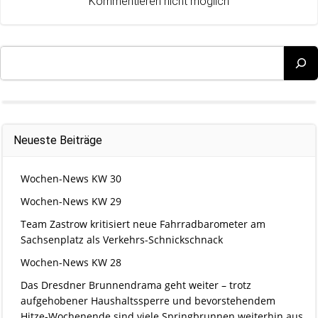
Kommentieren nicht möglich
Suchen
Neueste Beiträge
Wochen-News KW 30
Wochen-News KW 29
Team Zastrow kritisiert neue Fahrradbarometer am
Sachsenplatz als Verkehrs-Schnickschnack
Wochen-News KW 28
Das Dresdner Brunnendrama geht weiter – trotz
aufgehobener Haushaltssperre und bevorstehendem
Hitze-Wochenende sind viele Springbrunnen weiterhin aus