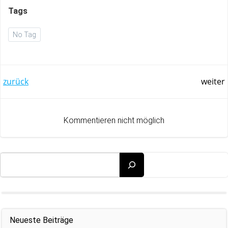
Tags
No Tag
Post
Post
zurück
weiter
navigation
navigation
Kommentieren nicht möglich
Suchen
Neueste Beiträge