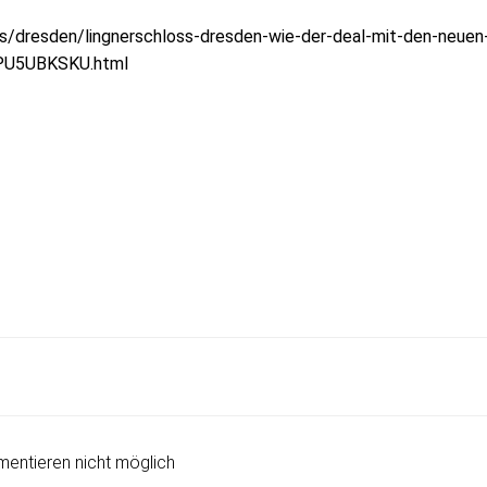
s/dresden/lingnerschloss-dresden-wie-der-deal-mit-den-neuen
PU5UBKSKU.html
Post
navigation
entieren nicht möglich