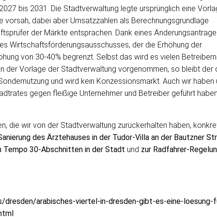
2027 bis 2031. Die Stadtverwaltung legte ursprünglich eine Vorl
ge vorsah, dabei aber Umsatzzahlen als Berechnungsgrundlage
aftsprüfer der Märkte entsprachen. Dank eines Änderungsantrage
s Wirtschaftsförderungsausschusses, der die Erhöhung der
hung von 30-40% begrenzt. Selbst das wird es vielen Betreibern
n der Vorlage der Stadtverwaltung vorgenommen, so bleibt der 
Sondernutzung und wird kein Konzessionsmarkt. Auch wir haben 
tadtrates gegen fleißige Unternehmer und Betreiber geführt haben
en, die wir von der Stadtverwaltung zurückerhalten haben, konkre
Sanierung des Ärztehauses in der Tudor-Villa an der Bautzner St
 Tempo 30-Abschnitten in der Stadt
und
zur Radfahrer-Regelu
/dresden/arabisches-viertel-in-dresden-gibt-es-eine-loesung-f
html