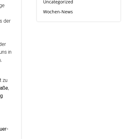
Uncategorized
age
Wochen-News
s der
der
uns in
,
t zu
raße
,
ng
uer-