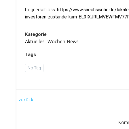
Lingnerschloss:
https://www.saechsische.de/lokale
investoren-zustande-kam-EL3IXJRLMVEWFMV77
Kategorie
Aktuelles
Wochen-News
Tags
No Tag
Post
zurück
navigation
Komm