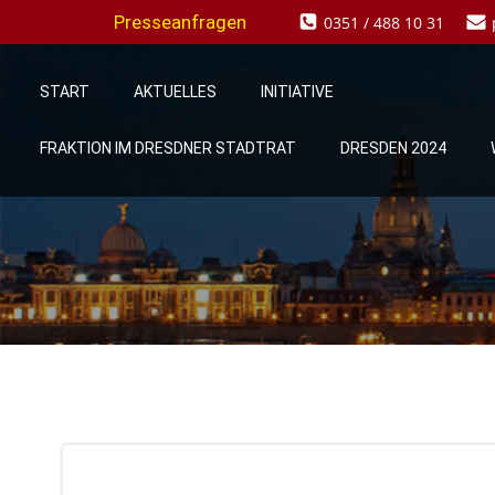
Zum
Presseanfragen
0351 / 488 10 31
Inhalt
springen
START
AKTUELLES
INITIATIVE
FRAKTION IM DRESDNER STADTRAT
DRESDEN 2024