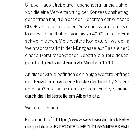
Straße, Hauptstraße und Taschenberg für die Jahre 
vor, die eine Vervierfachung der Konzessionsbeträ
genommen hat, die nicht den Berichten der Wirtsch
CDU-Fraktion entstand ein Ausschusskompromiss de
Konzessionsgebühren von bis zu 400% auf eine Erhö
schwer machen. Viele weitere Korrekturen wurden a
Weihnachtsmarkt in der Münzgasse auf Basis einer 
einer äußerst respektlosen Debatte, die Teile des S
geäußert,
nachzuschauen ab Minute 5:16:10.
An dieser Stelle befinden sich einige weitere Anfrag
den
Bauarbeiten an der Strecke der Linie 1 / 2
, der
deren Außenfassade nicht gemacht wurde, zu
neuen
durch die Haltestelle am Albertplatz
.
Weitere Themen:
Ferdinandhöfe:
https://www.saechsische.de/lokales
die-probleme-E2FE2OFBTJH67LDL6YNNP5BKEM.