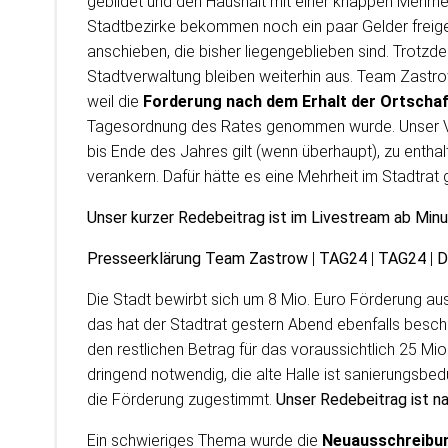
gebildet und den Haushalt mit einer knappen Mehrhe
Stadtbezirke bekommen noch ein paar Gelder freige
anschieben, die bisher liegengeblieben sind. Trotzd
Stadtverwaltung bleiben weiterhin aus. Team Zastro
weil die
Forderung nach dem Erhalt der Ortscha
Tagesordnung des Rates genommen wurde. Unser Ve
bis Ende des Jahres gilt (wenn überhaupt), zu entha
verankern. Dafür hätte es eine Mehrheit im Stadtrat
Unser kurzer Redebeitrag ist im Livestream ab Minu
Presseerklärung Team Zastrow
|
TAG24
|
TAG24
|
D
Die Stadt bewirbt sich um 8 Mio. Euro Förderung aus
das hat der Stadtrat gestern Abend ebenfalls besch
den restlichen Betrag für das voraussichtlich 25 Mi
dringend notwendig, die alte Halle ist sanierungsbed
die Förderung zugestimmt.
Unser Redebeitrag ist n
Ein schwieriges Thema wurde die
Neuausschreibu