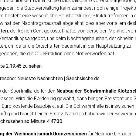
it beschlossen. Damit ist die Haushaltsperre vorerst aufgehoben,
geben, die Stadtverwaltung kann zumindest noch einige Projekt
em besteht eine wesentliche Haushaltslücke, Strukturreformen in 
w hat den Nachtragshaushalt abgelehnt, dies aber vor allem des
ften
, der keinen Cent gekostet hätte, von derselben Mehrheit von
rhandlungsangebot, uns beim Nachtragshaushalt, der ohnehin 
lten, um dafür die Ortschaften dauerhaft in der Hauptsatzung zu
 gegeben, die die CDU-Fraktion ohne Not verworfen hat.
te 2:19:45 zu sehen.
resdner Neueste Nachrichten
|
Saechsische.de
 der Sportmilliarde für den
Neubau der Schwimmhalle Klotzsc
lossen. Wird die Förderung gewährt, dann bringen Freistaat und 
o. Euro kostende Bauobjekt auf. Die Schwimmhalle ist inzwischen
ürftig und braucht einen Ersatz. Natürlich haben wir der Bewerbu
achzusehen ab Minute 4:47:30.
ng der Weihnachtsmarktkonzessionen
für Neumarkt, Prager