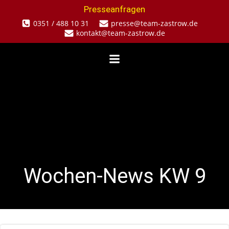
Zum
Presseanfragen
Inhalt
0351 / 488 10 31
presse@team-zastrow.de
springen
kontakt@team-zastrow.de
Wochen-News KW 9