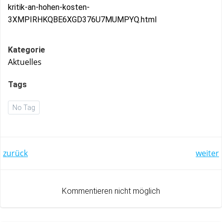
kritik-an-hohen-kosten-
3XMPIRHKQBE6XGD376U7MUMPYQ.html
Kategorie
Aktuelles
Tags
No Tag
Post
Post
zurück
weiter
navigation
navigation
Kommentieren nicht möglich